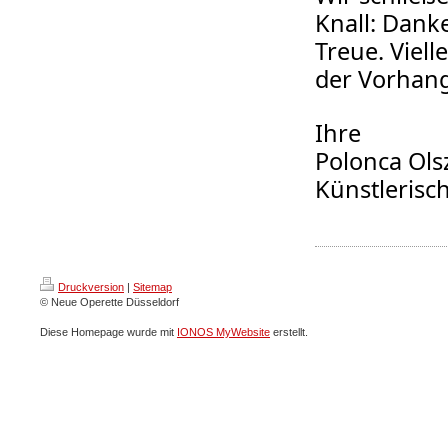
Knall: Dank
Treue. Viell
der Vorhan
Ihre
Polonca Ols
Künstlerisc
Druckversion
|
Sitemap
© Neue Operette Düsseldorf
Diese Homepage wurde mit
IONOS MyWebsite
erstellt.