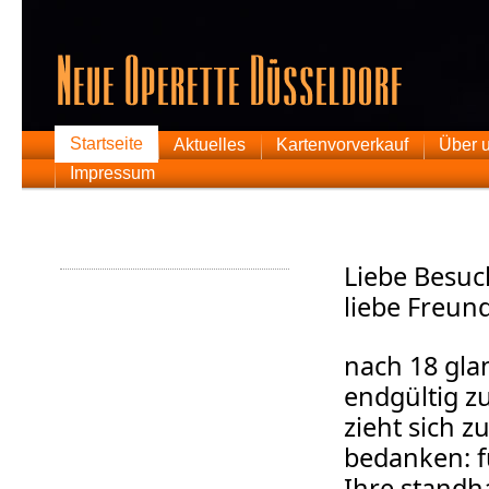
Startseite
Aktuelles
Kartenvorverkauf
Über 
Impressum
Liebe Besuc
liebe Freun
nach 18 glan
endgültig z
zieht sich 
bedanken: f
Ihre standh