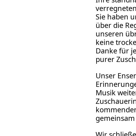
verregneten
Sie haben u
über die Re
unseren übr
keine trock
Danke für 
purer Zusch
Unser Ensem
Erinnerunge
Musik weite
Zuschauerin
kommenden S
gemeinsam g
Wir schließe